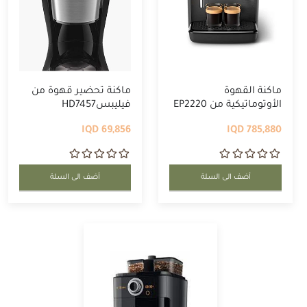
ماكنة القهوة
ماكنة تحضير قهوة من
الأوتوماتيكية من EP2220
فيليبسHD7457
...
69,856 IQD
785,880 IQD
أضف الى السلة
أضف الى السلة