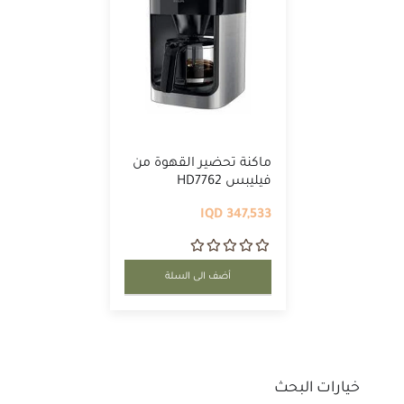
ماكنة تحضير القهوة من
فيليبس HD7762
347,533 IQD
أضف الى السلة
خيارات البحث