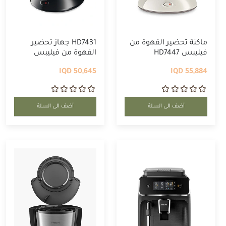
ماكنة تحضير القهوة من
HD7431 جهاز تحضير
فيليبس HD7447
القهوة من فيليبس
50,645 IQD
55,884 IQD
أضف الى السلة
أضف الى السلة