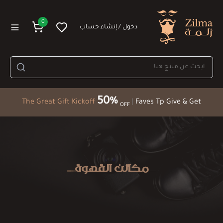
0
دخول / إنشاء حساب
50%
The Great Gift Kickoff
|
Faves Tp Give & Get
OFF
مكائن القهوة