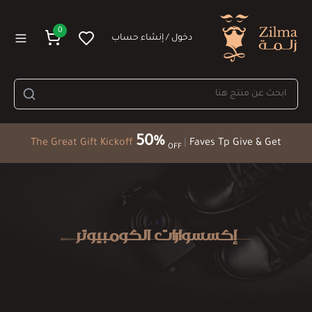
0
دخول / إنشاء حساب
50%
The Great Gift Kickoff
|
Faves Tp Give & Get
OFF
إكسسوارات الكومبيوتر