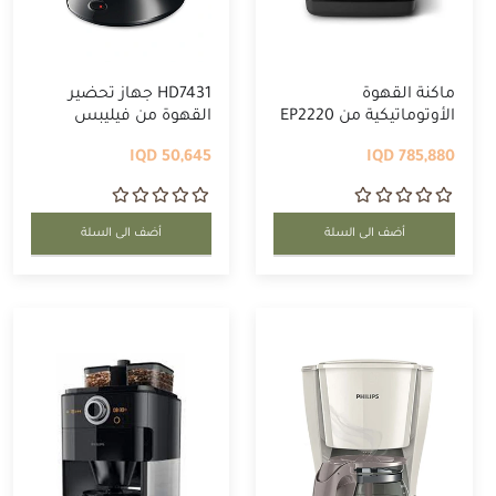
ماكنة القهوة
HD7431 جهاز تحضير
الأوتوماتيكية من EP2220
القهوة من فيليبس
...
50,645 IQD
785,880 IQD
أضف الى السلة
أضف الى السلة