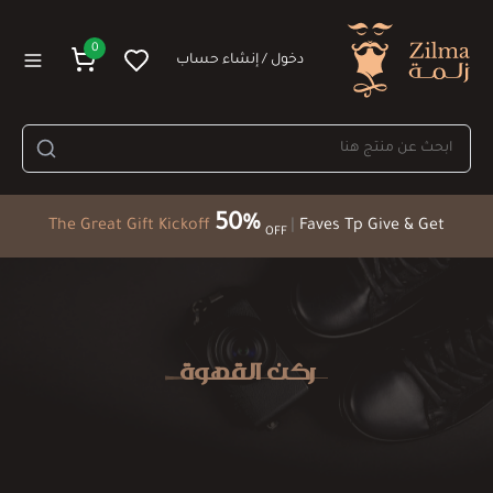
0
دخول / إنشاء حساب
50%
The Great Gift Kickoff
|
Faves Tp Give & Get
OFF
ركن القهوة