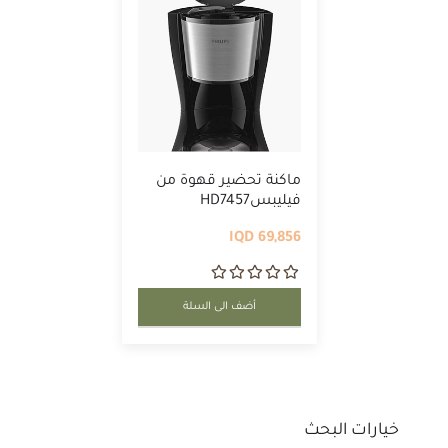
ماكنة تحضير قهوة من
فيليبسHD7457
69,856 IQD
أضف الى السلة
خيارات البحث