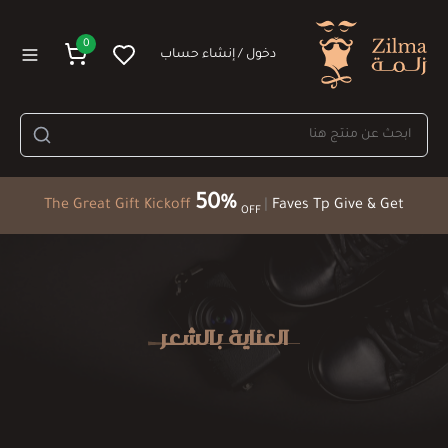
0
دخول / إنشاء حساب
50%
The Great Gift Kickoff
|
Faves Tp Give & Get
OFF
العناية بالشعر