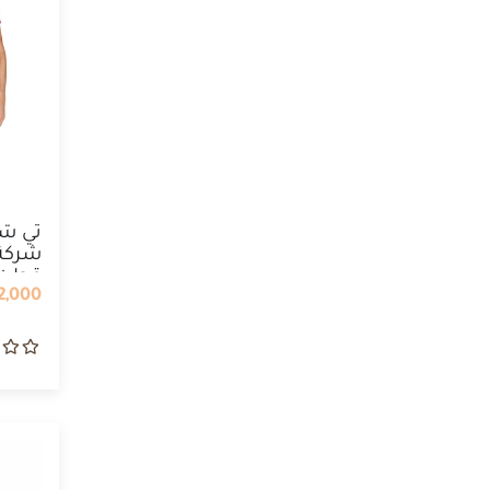
تي شي
قطن
,000 IQD