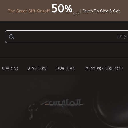
50%
The Great Gift Kickoff
|
Faves Tp Give & Get
OFF
الكومبيوترات وملحقاتها
اكسسوارات
ركن التدخين
ورد و هدايا
الملابس