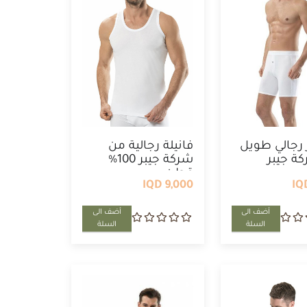
رجالي طويل
فانيلة رجالية من
ة جيبر
شركة جيبر 100%
قطن
9,000 IQD
أضف الى
أضف الى
السلة
السلة