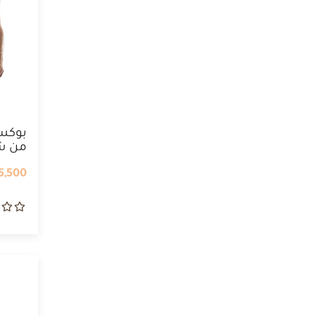
بوكسر
من شر
5,500 IQD