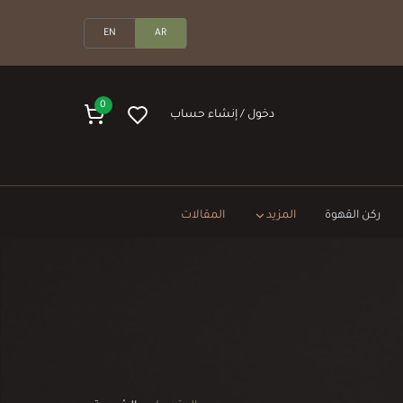
EN
AR
0
دخول / إنشاء حساب
ركن القهوة
المزيد
المقالات