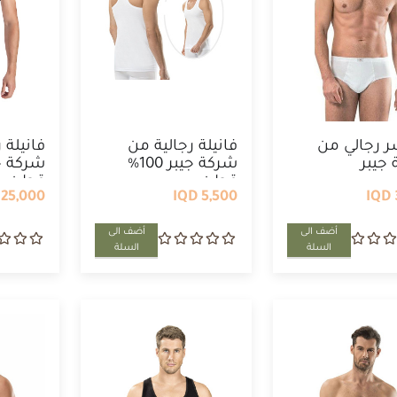
 رجالي من
فانيلة رجالية من
فانيلة 
جيبر
شركة جيبر 100%
قطن
قطن , 2 ...
25,000 IQD
5,500 IQD
أضف الى
أضف الى
السلة
السلة