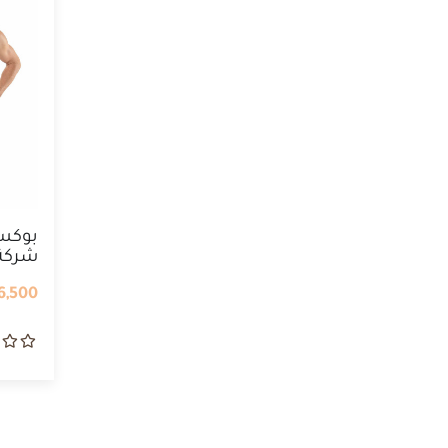
بوكسر
شركة 
6,500 IQD