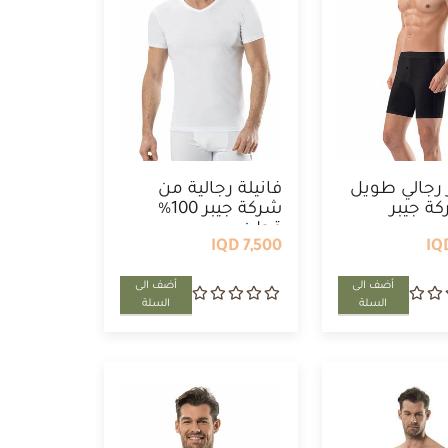
رجالي طويل
فانيلة رجالية من
ة جيبر
شركة جيبر 100%
قطن
7,500 IQD
أضف الى
أضف الى
السلة
السلة