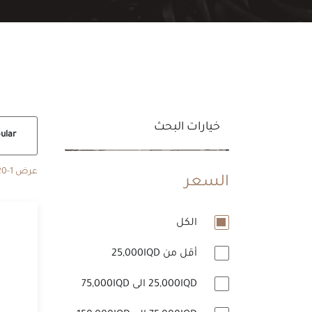
خيارات البحث
Popular
عرض 1-20 من أصل 76 منتج
السعر
الكل
أقل من 25,000IQD
25,000IQD الى 75,000IQD