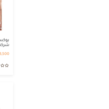
بوكسر
شركة 
3,500 IQD