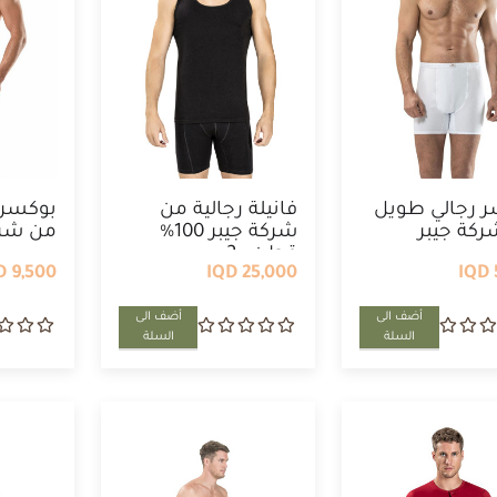
 رجالي طويل
فانيلة رجالية من
بوكسر 
كة جيبر
شركة جيبر 100%
من شرك
قطن , 2 ...
9,500 IQD
25,000 IQD
أضف الى
أضف الى
السلة
السلة