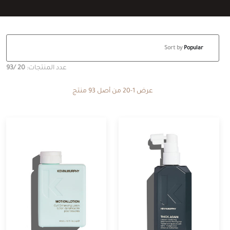
Sort by
Popular
عدد المنتجات:
20
/93
عرض 1-20 من أصل 93 منتج