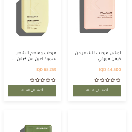
لوشن مرطب للشعر من
مرطب ومنعم الشعر
كيفن مورفي
سموذ اغين من كيفن ...
65,259 IQD
44,500 IQD
أضف الى السلة
أضف الى السلة