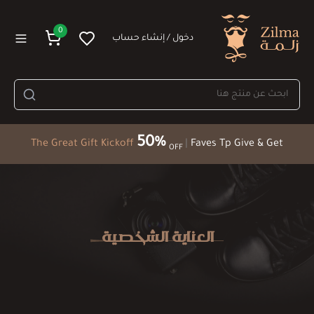
0
دخول / إنشاء حساب
50%
The Great Gift Kickoff
|
Faves Tp Give & Get
OFF
العناية الشخصية