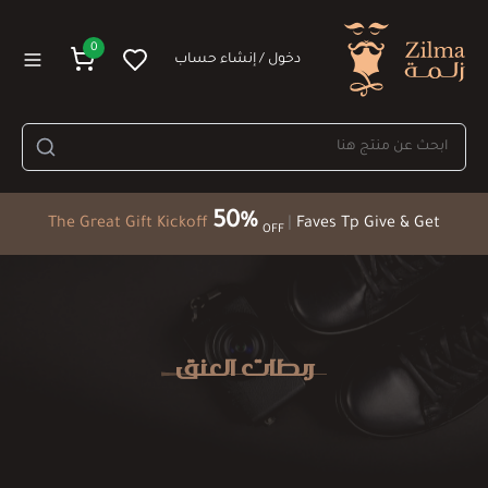
0
دخول / إنشاء حساب
50%
The Great Gift Kickoff
|
Faves Tp Give & Get
OFF
ربطات العنق