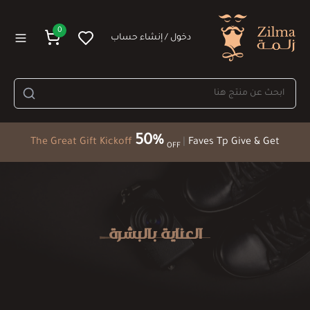
0
دخول / إنشاء حساب
50%
The Great Gift Kickoff
|
Faves Tp Give & Get
OFF
العناية بالبشرة