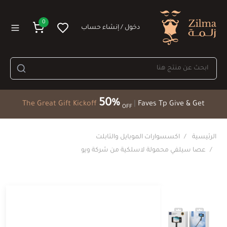
0
دخول / إنشاء حساب
50%
The Great Gift Kickoff
|
Faves Tp Give & Get
OFF
الرئيسية
اكسسوارات الموبايل والتابلت
عصا سيلفي محمولة لاسلكية من شركة ويو