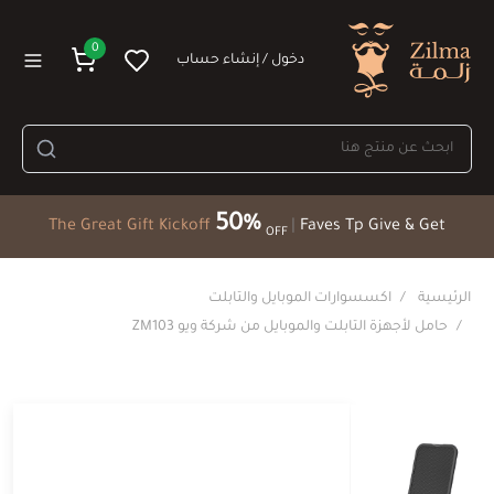
0
دخول / إنشاء حساب
50%
The Great Gift Kickoff
|
Faves Tp Give & Get
OFF
الرئيسية
اكسسوارات الموبايل والتابلت
حامل لأجهزة التابلت والموبايل من شركة ويو ZM103