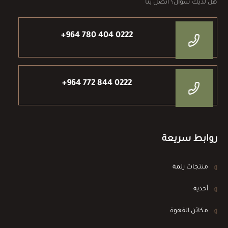
هل لديك سؤال؟ اتصل بنا
+964 780 404 0222
+964 772 844 0222
روابط سريعة
منتجات زلمة
أحذية
مكائن القهوة