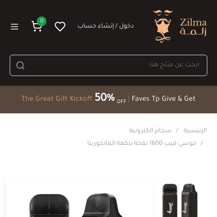
0
دخول / إنشاء حساب
50%
The Great Gift Kickoff
|
Faves Tp Give & Get
OFF
الرئيسية
سجائر الكترونية
جوسي فيب 1600 نفخة بنكهة المانجوريتا