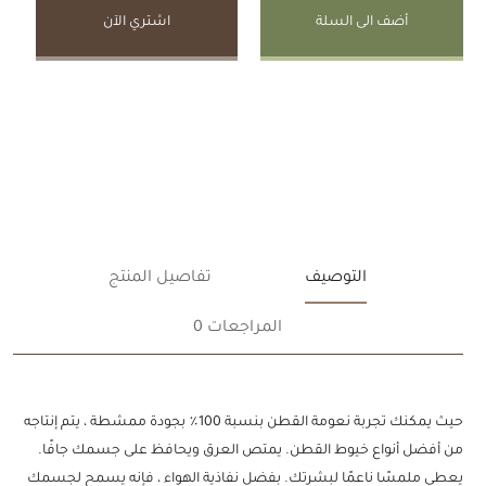
أضف الى السلة
اشتري الآن
التوصيف
تفاصيل المنتج
المراجعات 0
حيث يمكنك تجربة نعومة القطن بنسبة 100٪ بجودة ممشطة ، يتم إنتاجه
من أفضل أنواع خيوط القطن. يمتص العرق ويحافظ على جسمك جافًا.
يعطي ملمسًا ناعمًا لبشرتك. بفضل نفاذية الهواء ، فإنه يسمح لجسمك