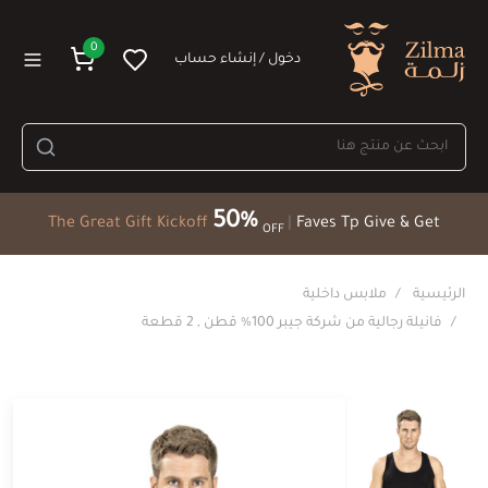
0
دخول / إنشاء حساب
50%
The Great Gift Kickoff
|
Faves Tp Give & Get
OFF
الرئيسية
ملابس داخلية
فانيلة رجالية من شركة جيبر 100% قطن , 2 قطعة